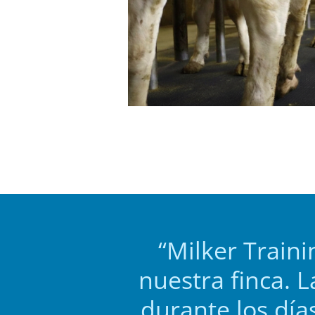
“Milker Train
nuestra finca. L
durante los dí