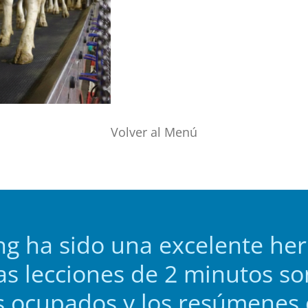
Volver al Menú
ing ha sido una excelente he
as lecciones de 2 minutos so
as ocupados y los resúmenes 