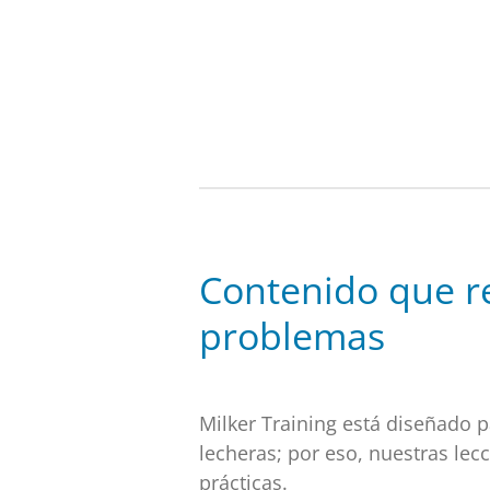
Skip
to
main
content
Contenido que r
problemas
Milker Training está diseñado p
lecheras; por eso, nuestras lec
prácticas.